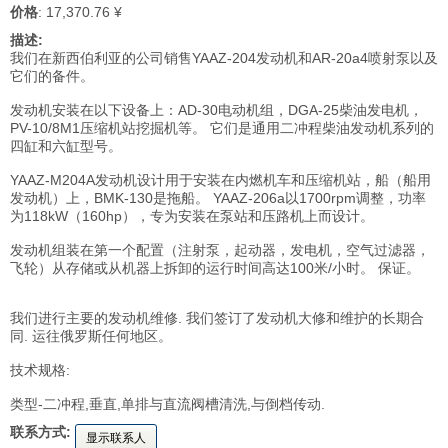
价格
: 17,370.76 ¥
描述:
我们在新西伯利亚的公司销售YAAZ-204发动机和AR-20a4喷射泵以及
它们的备件。
发动机安装在以下设备上：AD-30电动机组，DGA-25柴油发电机，
PV-10/8M1压缩机站挖掘机等。 它们是通用二冲程柴油发动机系列的
四缸和六缸型号。
YAAZ-M204A发动机设计用于安装在内燃机车和压缩机站，船（船用
发动机）上，BMK-130是拖船。 YAAZ-206a以1700rpm调整，功率
为118kW（160hp），专为安装在泵站和压路机上而设计。
发动机组装在第一个配置（注射泵，起动器，发电机，空气过滤器，
飞轮）从存储或从机器上拆卸的运行时间高达100米/小时。 保证。
我们进行主要的发动机维修. 我们签订了发动机大修和维护的长期合
同. 运往俄罗斯任何地区。
技术规格:
类型-二冲程,垂直,单排与直流阀槽清洗,与倒档传动.
联系方式:
显示联系人