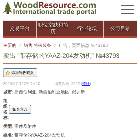
职位空缺和简
交易平台
行业论坛
公司目录
历
主要的
销售 特殊装备
广告，页面信息 №43793
/
/
卖出 “带存储的YAAZ-204发动机” №43793
2026年7月27日 14:10
浏览次数: 2522
(
统计
)
城市
: 新西伯利亚, 新西伯利亚地区, 俄罗斯
组
织
扬名立万
名
称:
类型
: 零件及附件
姓名
: 带存储的YAAZ-204发动机