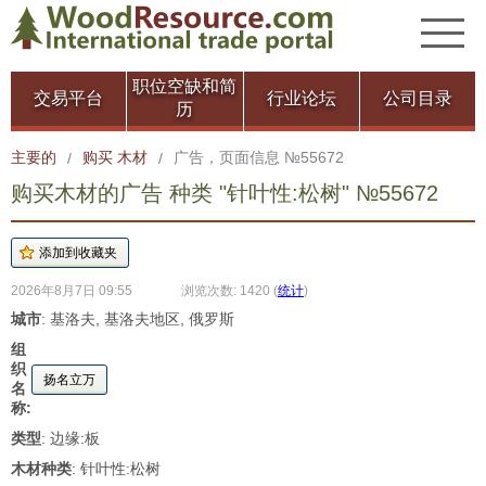
职位空缺和简
交易平台
行业论坛
公司目录
历
主要的
购买 木材
广告，页面信息 №55672
/
/
购买木材的广告 种类 "针叶性:松树" №55672
2026年8月7日 09:55
浏览次数: 1420
(
统计
)
城市
: 基洛夫, 基洛夫地区, 俄罗斯
组
织
扬名立万
名
称:
类型
: 边缘:板
木材种类
: 针叶性:松树