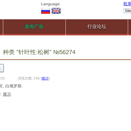
Language:
联
发布广告
行业论坛
种类 "针叶性:松树" №56274
:03
浏览次数: 246
(
统计
)
区, 白俄罗斯.
:
展示