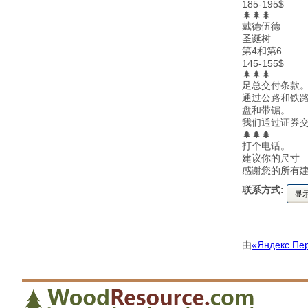
185-195$
🌲🌲🌲
戴德伍德
圣诞树
第4和第6
145-155$
🌲🌲🌲
足总交付条款
通过公路和铁
盘和带锯。
我们通过证券交
🌲🌲🌲
打个电话。
建议你的尺寸
感谢您的所有
联系方式:
显
由
«Яндекс.Пе