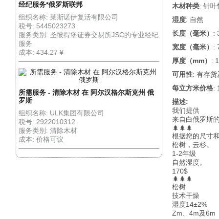
经纪服务*俄罗斯联邦
木材种类
: 针
组织名称: 莱斯诺伊复活有限公司
湿度
: 自然
税号: 5445023273
长度（毫米）
:
服务类别: 圣彼得堡证券交易所JSC的专业经纪
服务
宽度（毫米）
:
成本: 434.27 ¥
厚度（mm）
: 
可用性
: 有存
每立方米价格
:
所需服务 - 清除木材 在 阿尔汉格尔斯克州 俄
罗斯
描述:
我们提供
组织名称: ULK集团有限公司
来自白俄罗斯
税号: 2922010312
🌲🌲🌲
服务类别: 清除木材
根据您的尺寸
成本: 价格可议
松树，云杉。
1-2年级
自然湿度。
170$
🌲🌲🌲
松树
技术干燥
湿度14±2%
Zm、4m及6m