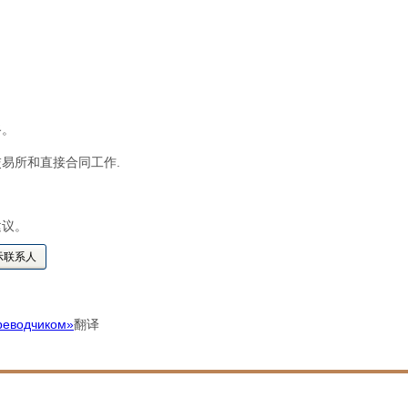
。
路。
易所和直接合同工作.
建议。
示联系人
реводчиком»
翻译