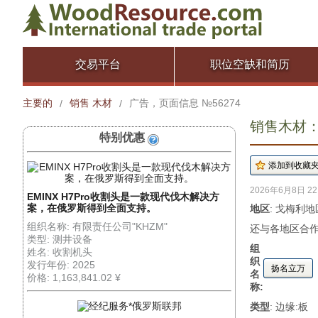
交易平台
职位空缺和简历
主要的
销售 木材
广告，页面信息 №56274
/
/
销售木材： 
特别优惠
2026年6月8日 22
EMINX H7Pro收割头是一款现代伐木解决方
案，在俄罗斯得到全面支持。
地区
: 戈梅利地
组织名称: 有限责任公司"KHZM"
还与各地区合作
类型: 测井设备
组
姓名: 收割机头
织
发行年份: 2025
扬名立万
名
价格: 1,163,841.02 ¥
称:
类型
: 边缘:板