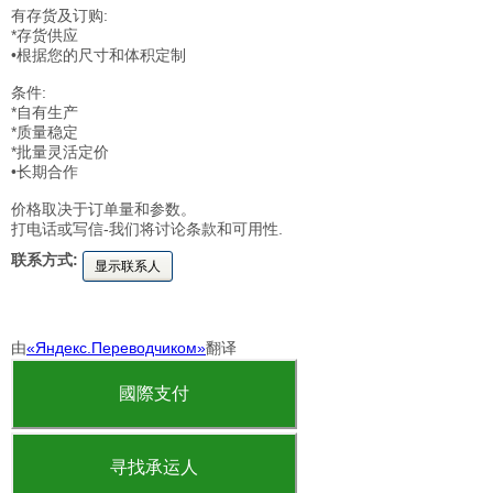
有存货及订购:
*存货供应
•根据您的尺寸和体积定制
条件:
*自有生产
*质量稳定
*批量灵活定价
•长期合作
价格取决于订单量和参数。
打电话或写信-我们将讨论条款和可用性.
联系方式:
显示联系人
由
«Яндекс.Переводчиком»
翻译
國際支付
寻找承运人