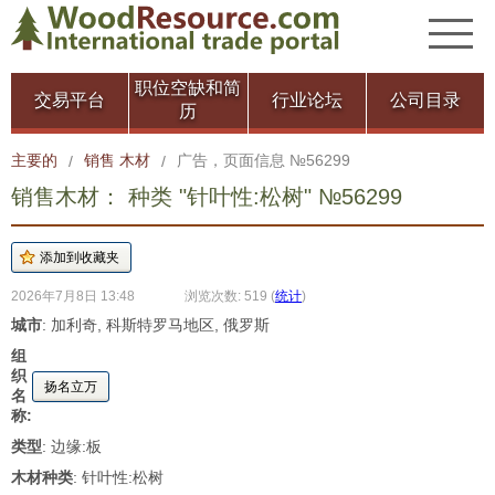
职位空缺和简
交易平台
行业论坛
公司目录
历
主要的
销售 木材
广告，页面信息 №56299
/
/
销售木材： 种类 "针叶性:松树" №56299
2026年7月8日 13:48
浏览次数: 519
(
统计
)
城市
: 加利奇, 科斯特罗马地区, 俄罗斯
组
织
扬名立万
名
称:
类型
: 边缘:板
木材种类
: 针叶性:松树