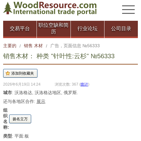
职位空缺和简
交易平台
行业论坛
公司目录
历
主要的
销售 木材
广告，页面信息 №56333
/
/
销售木材： 种类 "针叶性:云杉" №56333
2026年6月19日 14:24
浏览次数: 367
(
统计
)
城市
: 沃洛格达, 沃洛格达地区, 俄罗斯.
还与各地区合作:
展示
组
织
扬名立万
名
称:
类型
: 平面:板