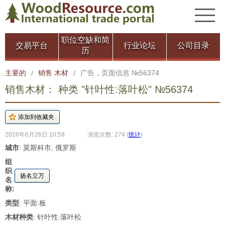
职位空缺和简
交易平台
行业论坛
公司目录
历
主要的
销售 木材
广告，页面信息 №56374
/
/
销售木材： 种类 "针叶性:落叶松" №56374
2026年6月26日 10:59
浏览次数: 274
(
统计
)
城市
: 莫斯科市, 俄罗斯
组
织
扬名立万
名
称:
类型
: 平面:板
木材种类
: 针叶性:落叶松