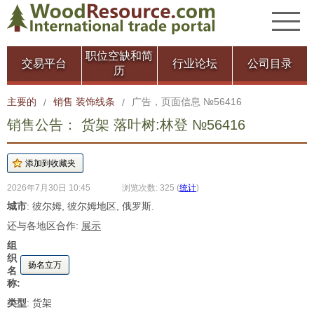
职位空缺和简
交易平台
行业论坛
公司目录
历
主要的
销售 装饰线条
广告，页面信息 №56416
/
/
销售公告： 货架 落叶树:林登 №56416
2026年7月30日 10:45
浏览次数: 325
(
统计
)
城市
: 彼尔姆, 彼尔姆地区, 俄罗斯.
还与各地区合作:
展示
组
织
扬名立万
名
称:
类型
: 货架