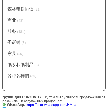
森林租赁协议
(21)
商业
(43)
服务
(181)
圣诞树
(5)
家具
(50)
纸浆和纸制品
(5)
各种各样的
(30)
группа для ПОКУПАТЕЛЕЙ,
там мы публикуем предложения от
российских и зарубежных продавцов:
WhatsApp:
https://chat.whatsapp.com/HMua...