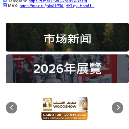
Telegram:
https://t.me/+iSbC-xhDzLA3YzBi
MAX:
https://max.ru/join/l1fSkLjHKLqyLHsmU...