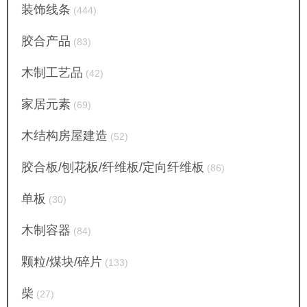
装饰线条
(444)
胶合产品
(83)
木制工艺品
(42)
家居元素
(69)
木结构房屋建造
(52)
胶合板/刨花板/纤维板/定向纤维板
(86)
单板
(30)
木制容器
(84)
颗粒/煤块/碎片
(133)
柴
(27)