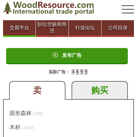
职位空缺和简
交易平台
行业论坛
公司目录
历
发布广告
4
6
9
9
实际广告：
卖
购买
圆形森林
(199)
木材
(1437)