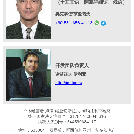
（土耳其语、阿塞拜疆语、俄语）
奥克泰·苏莱曼诺夫
+90-531-656-41-13
开发团队负责人
谢苗诺夫·伊利亚
http://inetss.ru
个体经营者 卢津·维亚切斯拉夫·阿纳托利耶维奇
统一国家法人注册号：317547600048316
纳税人识别号：544590684117
地址：633004，俄罗斯，新西伯利亚州，别尔茨克市