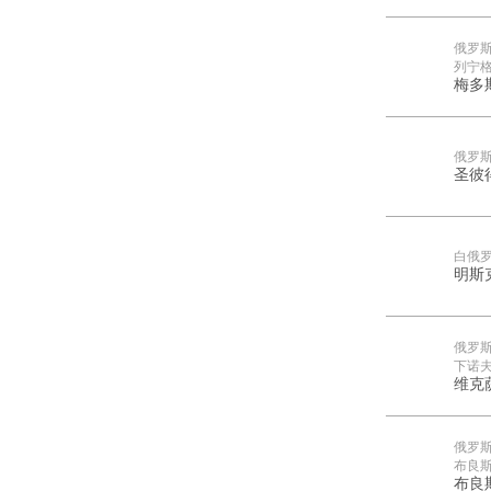
俄罗
列宁
梅多
俄罗
圣彼
白俄
明斯
俄罗
下诺
维克
俄罗
布良
布良