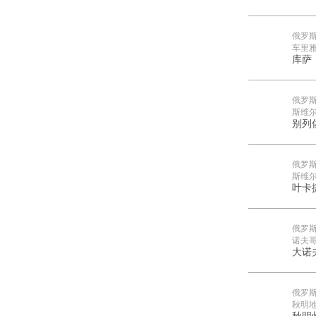
俄罗
车里
库萨
俄罗
斯维
别列
俄罗
斯维
叶卡
俄罗
诺夫
大诺
俄罗
秋明