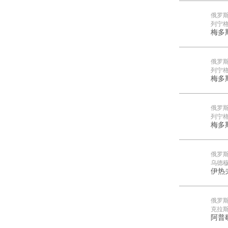
俄罗
列宁
梅多
俄罗
列宁
梅多
俄罗
列宁
梅多
俄罗
乌德
伊热
俄罗
克拉
阿普