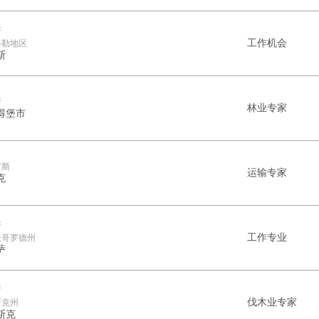
斯
工作机会
格勒地区
斯
斯
林业专家
得堡市
罗斯
运输专家
克
斯
工作专业
夫哥罗德州
萨
斯
伐木业专家
斯克州
斯克