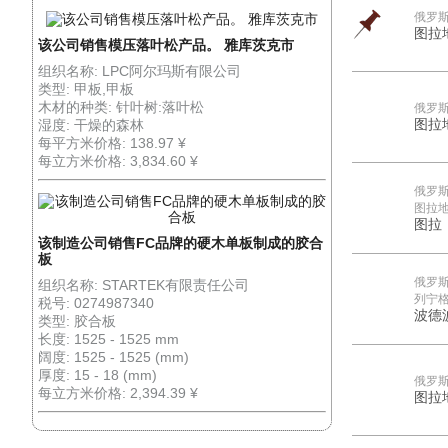
俄罗
图拉
该公司销售模压落叶松产品。 雅库茨克市
组织名称: LPC阿尔玛斯有限公司
类型: 甲板,甲板
木材的种类: 针叶树:落叶松
俄罗
图拉
湿度: 干燥的森林
每平方米价格: 138.97 ¥
每立方米价格: 3,834.60 ¥
俄罗
图拉
图拉
该制造公司销售FC品牌的硬木单板制成的胶合
板
俄罗
组织名称: STARTEK有限责任公司
列宁
税号: 0274987340
波德
类型: 胶合板
长度: 1525 - 1525 mm
阔度: 1525 - 1525 (mm)
厚度: 15 - 18 (mm)
俄罗
每立方米价格: 2,394.39 ¥
图拉