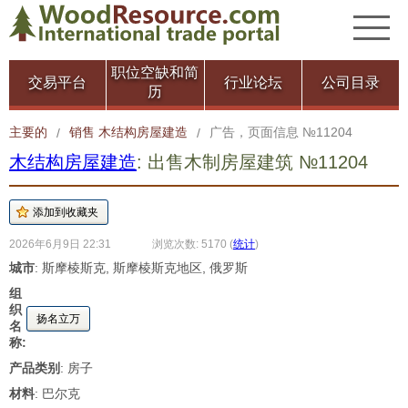
职位空缺和简
交易平台
行业论坛
公司目录
历
主要的
销售 木结构房屋建造
广告，页面信息 №11204
/
/
木结构房屋建造
: 出售木制房屋建筑 №11204
2026年6月9日 22:31
浏览次数: 5170
(
统计
)
城市
: 斯摩棱斯克, 斯摩棱斯克地区, 俄罗斯
组
织
扬名立万
名
称:
产品类别
: 房子
材料
: 巴尔克