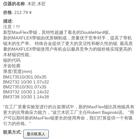
仪器的名称
: 木匠,木匠
价格
: 212.79 ¥
描述:
注意！!!!
新型MaxFlex带锯，其特性超越了着名的DoubleHard锯。
新的MAXFLEX带锯由优质钢制成，质量优于竞争对手，提高了带机
锯木的生产率。 特殊合金提供了更大的灵活性和耐久性的锯. 最高质
量的MAXFLEX带锯使用户有机会以极具竞争力的锯价格实现更高的
木材锯切性能。
锯的代码
牙齿轮廓
厚度/宽度(mm)
BM173510/301.00x35
BM2732 10/30 1.07x32
BM273510/301.07x35
BM3732 10/30 1.14x32
BM3738 10/30 1.14x38
"在工厂质量实验室进行的台架测试中，新的MaxFlex锯比其他锯具有
更大的抗弯曲应力能力，"波兰木匠工厂主任Robert Baginski说。 "用
户可以期待新的MaxFlex锯更长的使用寿命，我们打算提供一个有吸
引力的价格。"
联系方式:
显示联系人