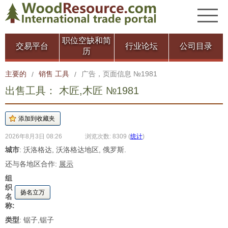
职位空缺和简
交易平台
行业论坛
公司目录
历
主要的
销售 工具
广告，页面信息 №1981
/
/
出售工具： 木匠,木匠 №1981
2026年8月3日 08:26
浏览次数: 8309
(
统计
)
城市
: 沃洛格达, 沃洛格达地区, 俄罗斯.
还与各地区合作:
展示
组
织
扬名立万
名
称:
类型
: 锯子,锯子