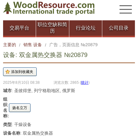
职位空缺和简
交易平台
行业论坛
公司目录
历
主要的
销售 设备
广告，页面信息 №20879
/
/
设备: 双金属热交换器 №20879
2025年8月10日 08:38
浏览次数: 2865
(
统计
)
城市
: 圣彼得堡, 列宁格勒地区, 俄罗斯
组
织
扬名立万
名
称:
类型
: 干燥设备
设备名称
: 双金属热交换器