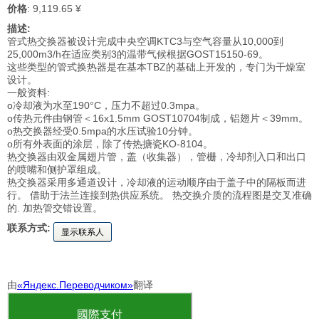
价格
: 9,119.65 ¥
描述:
管式热交换器被设计完成中央空调KTC3与空气容量从10,000到
25,000m3/h在适应类别3的温带气候根据GOST15150-69。
这些类型的管式换热器是在基本TBZ的基础上开发的，专门为干燥室
设计。
一般资料:
o冷却液为水至190°C，压力不超过0.3mpa。
o传热元件由钢管＜16x1.5mm GOST10704制成，铝翅片＜39mm。
o热交换器经受0.5mpa的水压试验10分钟。
o所有外表面的涂层，除了传热搪瓷KO-8104。
热交换器由双金属翅片管，盖（收集器），管栅，冷却剂入口和出口
的喷嘴和侧护罩组成。
热交换器采用多通道设计，冷却液的运动顺序由于盖子中的隔板而进
行。 借助于法兰连接到热供应系统。 热交换介质的流程图是交叉准确
的. 加热管交错设置。
联系方式:
显示联系人
由
«Яндекс.Переводчиком»
翻译
國際支付