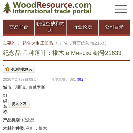
职位空缺和简
交易平台
行业论坛
公司目录
历
主要的
销售 木制工艺品
广告，页面信息 №21633
/
/
纪念品 品种落叶：橡木 в Минске 编号21633"
2026年2月28日 08:17
浏览次数: 4681
(
统计
)
城市
: 明斯克, 白俄罗斯
组
织
扬名立万
名
称:
产品类别
: 纪念品
木材的种类
: 落叶：橡木