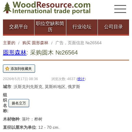
职位空缺和简
交易平台
行业论坛
公司目录
历
主要的
购买 圆形森林
广告，页面信息 №26564
/
/
圆形森林
: 采购圆木 №26564
2026年5月17日 08:36
浏览次数: 4637
(
统计
)
城市
: 沃斯克列先斯克, 莫斯科地区, 俄罗斯
组
织
扬名立万
名
称:
木材物种
: 落叶：桦树
直径以厘米为单位
: 12 - 70 cm.