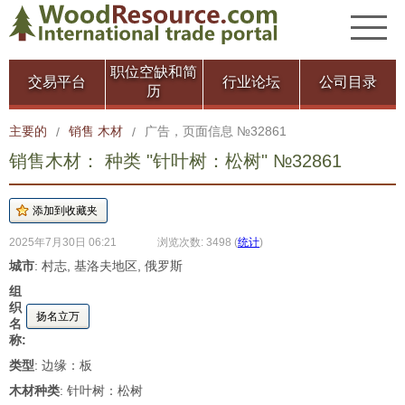
职位空缺和简
交易平台
行业论坛
公司目录
历
主要的
销售 木材
广告，页面信息 №32861
/
/
销售木材： 种类 "针叶树：松树" №32861
2025年7月30日 06:21
浏览次数: 3498
(
统计
)
城市
: 村志, 基洛夫地区, 俄罗斯
组
织
扬名立万
名
称:
类型
: 边缘：板
木材种类
: 针叶树：松树