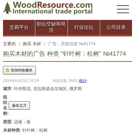
职位空缺和简
交易平台
行业论坛
公司目录
历
主要的
购买 木材
广告，页面信息 №41774
/
/
购买木材的广告 种类 "针叶树：松树" №41774
2026年6月25日 10:29
浏览次数: 5643
(
统计
)
城市
: 叶伊斯克, 克拉斯诺达尔地区, 俄罗斯
组
织
扬名立万
名
称:
类型
: 边缘：板
木材种类
: 针叶树：松树