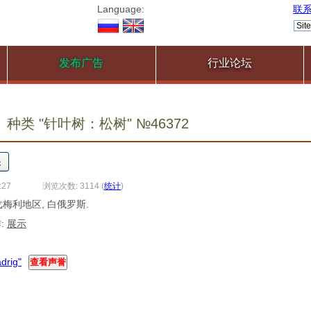
Language:
联
发布广告
行业论坛
种类 "针叶树：松树" №46372
:27
浏览次数: 3114
(
统计
)
 戈梅利地区, 白俄罗斯.
:
展示
rig"
查看声誉