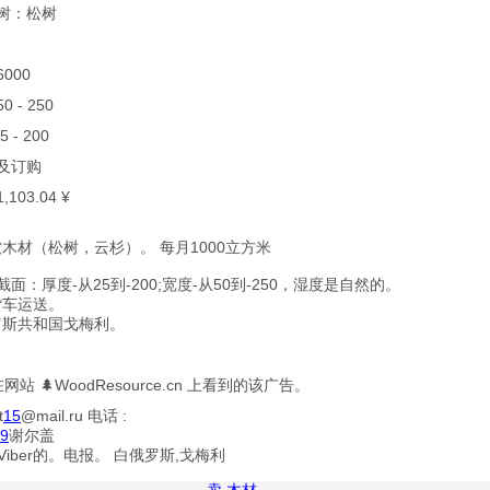
叶树：松树
 6000
 50 - 250
25 - 200
货及订购
 1,103.04 ¥
木材（松树，云杉）。 每月1000立方米
面：厚度-从25到-200;宽度-从50到-250，湿度是自然的。
货车运送。
罗斯共和国戈梅利。
站 🌲WoodResource.cn 上看到的该广告。
t
15
@mail.ru 电话 :
9
谢尔盖
，Viber的。电报。 白俄罗斯,戈梅利