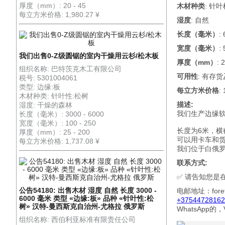
厚度（mm）: 20 - 45
木材种类
: 针
每立方米价格: 1,980.27 ¥
湿度
: 自然
长度（毫米）
:
宽度（毫米）
:
我们出售0-Z级圆锯的室内干燥用云杉/松木板
厚度（mm）
: 
组织名称: 巴特茨克木工有限公司
可用性
: 有存
税号: 5301004061
类型: 边缘:板
每立方米价格
:
木材种类: 针叶性:松树
描述:
湿度: 干燥的森林
我们生产边缘软
长度（毫米）: 3000 - 6000
宽度（毫米）: 100 - 250
长度为6米，横截
厚度（mm）: 25 - 200
可以用卡车和
每立方米价格: 1,737.08 ¥
我们位于白俄
联系方式:
✅ 请告知您是在网
公告54180: 出售木材 湿度 自然 长度 3000 -
电邮地址：fore
6000 毫米 类型 «边缘:板» 品种 «针叶性:松
+37544728162
树» 汉特-曼西斯克自治州-尤格拉 俄罗斯
WhatsApp的
组织名称: 西伯利亚标准有限责任公司