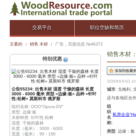
交易平台
职位空缺和简历
主要的
销售 木材
广告，页面信息 №46372
/
/
销售木材： 
特别优惠
2026年8月4日 10
公告55234: 出售木材 湿度 干燥的森林 长度
城市
: 戈梅利,
3000 - 6000 毫米 类型 «边缘:板» 品种 «针叶
还与各地区合作
性:松树» 莫斯科市 俄罗斯
组
组织名称: OOO"Opora-DV"
织
类型: 边缘:板
私营企业"Had
名
木材种类: 针叶性:松树
称:
湿度: 干燥的森林
长度（毫米）: 3000 - 6000
类型
: 边缘：板
宽度（毫米）: 90 - 190