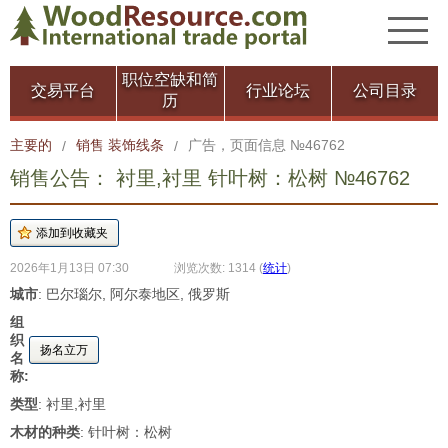
职位空缺和简
交易平台
行业论坛
公司目录
历
主要的
销售 装饰线条
广告，页面信息 №46762
/
/
销售公告： 衬里,衬里 针叶树：松树 №46762
2026年1月13日 07:30
浏览次数: 1314
(
统计
)
城市
: 巴尔瑙尔, 阿尔泰地区, 俄罗斯
组
织
扬名立万
名
称:
类型
: 衬里,衬里
木材的种类
: 针叶树：松树