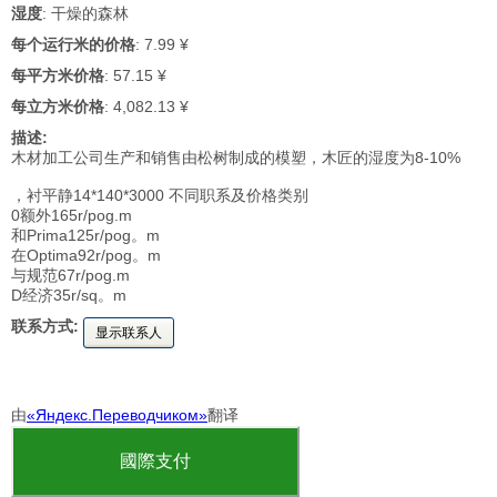
湿度
: 干燥的森林
每个运行米的价格
: 7.99 ¥
每平方米价格
: 57.15 ¥
每立方米价格
: 4,082.13 ¥
描述:
木材加工公司生产和销售由松树制成的模塑，木匠的湿度为8-10%
，衬平静14*140*3000 不同职系及价格类别
0额外165r/pog.m
和Prima125r/pog。m
在Optima92r/pog。m
与规范67r/pog.m
D经济35r/sq。m
联系方式:
显示联系人
由
«Яндекс.Переводчиком»
翻译
國際支付