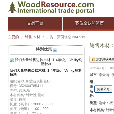
交易平台
职位空缺和简历
主要的
销售 木材
广告，页面信息 №47285
/
/
销售木材： 
特别优惠
2026年7月3日 09
我们大量销售边软木材. 1-4年级。 Veliky乌斯
秋格
城市
: 泰舍特,
组织名称: IP波波夫斯基D.I.
组
税号: 352604785411
织
扬名立万
类型: 边缘:板
名
木材种类: 针叶性:松树
称:
湿度: 自然
类型
: 边缘：板
长度（毫米）: 3000 - 6000
宽度（毫米）: 100 - 200
木材种类
: 针
厚度（mm）: 22 - 75