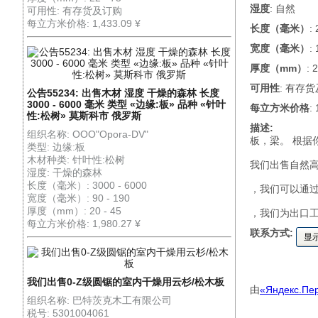
湿度
: 自然
可用性: 有存货及订购
每立方米价格: 1,433.09 ¥
长度（毫米）
:
宽度（毫米）
:
厚度（mm）
: 
可用性
: 有存
公告55234: 出售木材 湿度 干燥的森林 长度
3000 - 6000 毫米 类型 «边缘:板» 品种 «针叶
每立方米价格
:
性:松树» 莫斯科市 俄罗斯
描述:
组织名称: OOO"Opora-DV"
板，梁。 根据
类型: 边缘:板
木材种类: 针叶性:松树
我们出售自然
湿度: 干燥的森林
长度（毫米）: 3000 - 6000
，我们可以通
宽度（毫米）: 90 - 190
厚度（mm）: 20 - 45
，我们为出口
每立方米价格: 1,980.27 ¥
联系方式:
显
我们出售0-Z级圆锯的室内干燥用云杉/松木板
由
«Яндекс.Пе
组织名称: 巴特茨克木工有限公司
税号: 5301004061