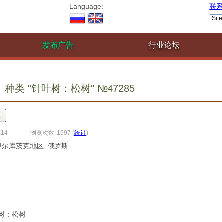
Language:
联
发布广告
行业论坛
种类 "针叶树：松树" №47285
:14
浏览次数: 1697
(
统计
)
 伊尔库茨克地区, 俄罗斯
叶树：松树