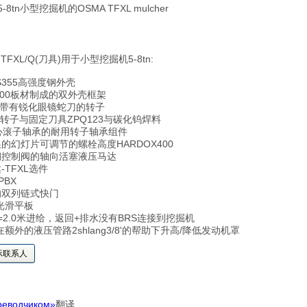
5-8tn小型挖掘机的OSMA TFXL mulcher
 TFXL/Q(刀具)用于小型挖掘机5-8tn:
SS355高强度钢外壳
400板材制成的双外壳框架
一个带有锐化眼镜蛇刀的转子
一个转子与固定刀具ZPQ123与碳化钨焊料
调心滚子轴承的耐用转子轴承组件
的幻灯片可调节的螺栓高度HARDOX400
钢控制阀的轴向活塞液压马达
TFXL选件
BX
的双列链式快门
光滑平板
=2.0米进给，返回+排水没有BRS连接到挖掘机
额外的液压管路2shlang3/8'的帮助下升高/降低发动机罩
示联系人
реводчиком»
翻译