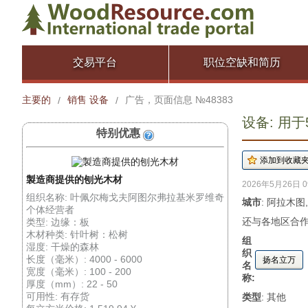
交易平台
职位空缺和简历
主要的
销售 设备
广告，页面信息 №48383
/
/
设备: 用于5
特别优惠
製造商提供的刨光木材
2026年5月26日 0
组织名称: 叶佩尔梅戈夫阿图尔弗拉基米罗维奇
城市
: 阿拉木图
个体经营者
还与各地区合作
类型: 边缘：板
木材种类: 针叶树：松树
组
湿度: 干燥的森林
织
长度（毫米）: 4000 - 6000
扬名立万
名
宽度（毫米）: 100 - 200
称:
厚度（mm）: 22 - 50
可用性: 有存货
类型
: 其他