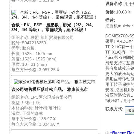
每立方米价格: 1,519.94 ¥
设备名称
: 用于
价格
: 10.68 ¥
描述:
合板：FK、FSF，層壓板，砂光（2/2、2/4、
挖掘机mulcher
3/4、4/4 等級）。常備現貨，絕不延誤！
DOMEX700-
组织名称: 联盟-莱斯贸易有限公司
采用HARDOX
税号: 5047213250
TF XL/C有
类型: 胶合板
TF XL/Q有
长度: 1525 - 1525 mm
4pcs带双列
阔度: 1525 - 1525 (mm)
滑动支持可互换
厚度: 10 - 21 (mm)
带有集成校准
每立方米价格: 3,057.25 ¥
更大的液压马达-
梯形皮带传动SP
用于转子保护
该公司销售模压落叶松产品。 雅库茨克市
安装-挖掘机用
液压管路软管L
组织名称: LPC阿尔玛斯有限公司
*液压缸，用于在
类型: 甲板,甲板
木材的种类: 针叶树:落叶松
联系方式:
显
湿度: 干燥的森林
每平方米价格: 138.97 ¥
每立方米价格: 3,834.60 ¥
由
«Яндекс.Пе