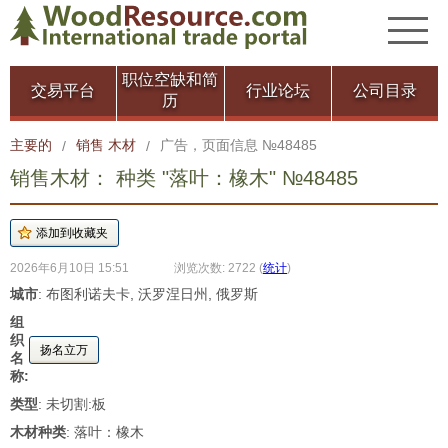
职位空缺和简
交易平台
行业论坛
公司目录
历
主要的
销售 木材
广告，页面信息 №48485
/
/
销售木材： 种类 "落叶：橡木" №48485
2026年6月10日 15:51
浏览次数: 2722
(
统计
)
城市
: 布图利诺夫卡, 沃罗涅日州, 俄罗斯
组
织
扬名立万
名
称:
类型
: 未切割:板
木材种类
: 落叶：橡木