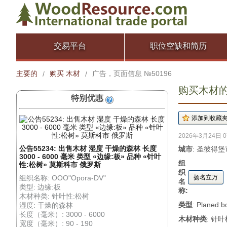
交易平台
职位空缺和简历
主要的
购买 木材
广告，页面信息 №50196
/
/
购买木材的广
特别优惠
2026年3月24日 0
公告55234: 出售木材 湿度 干燥的森林 长度
城市
: 圣彼得堡
3000 - 6000 毫米 类型 «边缘:板» 品种 «针叶
组
性:松树» 莫斯科市 俄罗斯
织
组织名称: OOO"Opora-DV"
扬名立万
名
类型: 边缘:板
称:
木材种类: 针叶性:松树
类型
: Planed:b
湿度: 干燥的森林
长度（毫米）: 3000 - 6000
木材种类
: 针
宽度（毫米）: 90 - 190