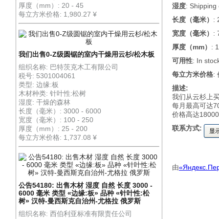
厚度（mm）: 20 - 45
湿度
: Shipping
每立方米价格: 1,980.27 ¥
长度（毫米）
:
宽度（毫米）
:
厚度（mm）
: 
我们出售0-Z级圆锯的室内干燥用云杉/松木板
可用性
: In stoc
组织名称: 巴特茨克木工有限公司
每立方米价格
:
税号: 5301004061
类型: 边缘:板
描述:
木材种类: 针叶性:松树
我们从云杉上买
湿度: 干燥的森林
每月最高可达70
长度（毫米）: 3000 - 6000
价格高达1800
宽度（毫米）: 100 - 250
联系方式:
厚度（mm）: 25 - 200
显
每立方米价格: 1,737.08 ¥
由
«Яндекс.Пе
公告54180: 出售木材 湿度 自然 长度 3000 -
6000 毫米 类型 «边缘:板» 品种 «针叶性:松
树» 汉特-曼西斯克自治州-尤格拉 俄罗斯
组织名称: 西伯利亚标准有限责任公司