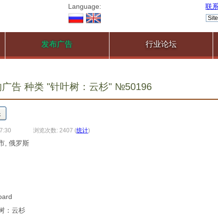
Language:
联
发布广告
行业论坛
告 种类 "针叶树：云杉" №50196
7:30
浏览次数: 2407
(
统计
)
市, 俄罗斯
oard
叶树：云杉