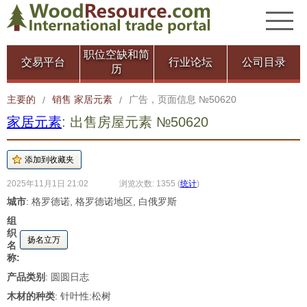
职位空缺和简
交易平台
行业论坛
公司目录
历
主要的
销售 家居元素
广告，页面信息 №50620
/
/
家居元素
: 出售房屋元素 №50620
2025年11月1日 21:02
浏览次数: 1355
(
统计
)
城市
: 格罗德诺, 格罗德诺地区, 白俄罗斯
组
织
扬名立万
名
称:
产品类别
: 圆圆日志
木材的种类
: 针叶性:松树