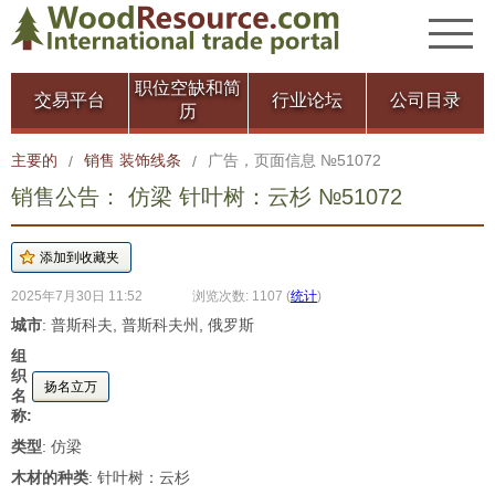
职位空缺和简
交易平台
行业论坛
公司目录
历
主要的
销售 装饰线条
广告，页面信息 №51072
/
/
销售公告： 仿梁 针叶树：云杉 №51072
2025年7月30日 11:52
浏览次数: 1107
(
统计
)
城市
: 普斯科夫, 普斯科夫州, 俄罗斯
组
织
扬名立万
名
称:
类型
: 仿梁
木材的种类
: 针叶树：云杉