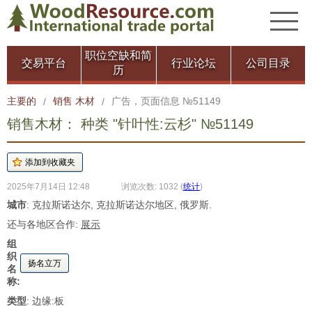
职位空缺和简
交易平台
行业论坛
公司目录
历
主要的
销售 木材
广告，页面信息 №51149
/
/
销售木材： 种类 "针叶性:云杉" №51149
2025年7月14日 12:48
浏览次数: 1032
(
统计
)
城市
: 克拉斯诺达尔, 克拉斯诺达尔地区, 俄罗斯.
还与各地区合作:
展示
组
织
扬名立万
名
称:
类型
: 边缘:板