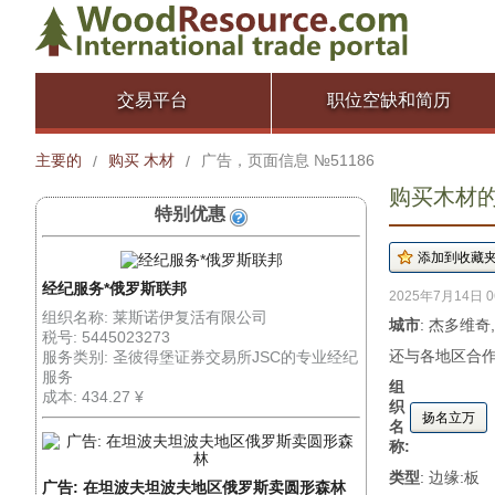
交易平台
职位空缺和简历
主要的
购买 木材
广告，页面信息 №51186
/
/
购买木材的广
特别优惠
经纪服务*俄罗斯联邦
2025年7月14日 0
组织名称: 莱斯诺伊复活有限公司
城市
: 杰多维奇
税号: 5445023273
还与各地区合作
服务类别: 圣彼得堡证券交易所JSC的专业经纪
服务
组
成本: 434.27 ¥
织
扬名立万
名
称:
类型
: 边缘:板
广告: 在坦波夫坦波夫地区俄罗斯卖圆形森林