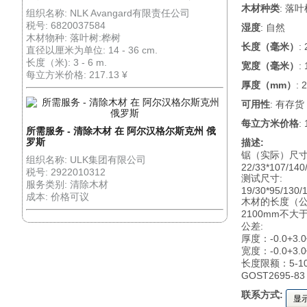
木材种类
: 落
组织名称: NLK Avangard有限责任公司
税号: 6820037584
湿度
: 自然
木材物种: 落叶树:桦树
长度（毫米）
:
直径以厘米为单位: 14 - 36 cm.
长度（米): 3 - 6 m.
宽度（毫米）
:
每立方米价格: 217.13 ¥
厚度（mm）
: 
可用性
: 有存货
每立方米价格
:
所需服务 - 清除木材 在 阿尔汉格尔斯克州 俄
罗斯
描述:
锯（实际）尺寸
组织名称: ULK集团有限公司
22/33*107/140
税号: 2922010312
测试尺寸:
服务类别: 清除木材
19/30*95/130/
成本: 价格可议
木材的长度（公
2100mm不大于
公差:
厚度：-0.0+3.
宽度：-0.0+3.
长度限额：5-1
GOST2695-
联系方式:
显