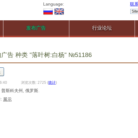
Language:
联
发布广告
行业论坛
告 种类 "落叶树:白杨" №51186
6:40
浏览次数: 2725
(
统计
)
, 普斯科夫州, 俄罗斯.
:
展示