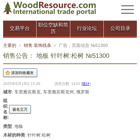
职位空缺和简
交易平台
行业论坛
公司目录
历
主要的
销售 装饰线条
广告，页面信息 №51300
/
/
销售公告： 地板 针叶树:松树 №51300
2025年6月18日 15:26
浏览次数: 1433
(
统计
)
城市
: 车里雅宾斯克, 车里雅宾斯克州, 俄罗斯
组
织
扬名立万
名
称:
类型
: 地板
木材的种类
: 针叶树:松树