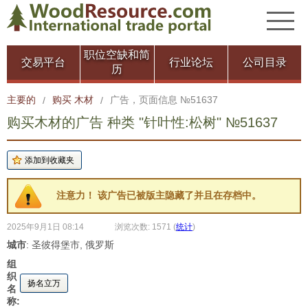
职位空缺和简
交易平台
行业论坛
公司目录
历
主要的
购买 木材
广告，页面信息 №51637
/
/
购买木材的广告 种类 "针叶性:松树" №51637
注意力！ 该广告已被版主隐藏了并且在存档中。
2025年9月1日 08:14
浏览次数: 1571
(
统计
)
城市
: 圣彼得堡市, 俄罗斯
组
织
扬名立万
名
称: