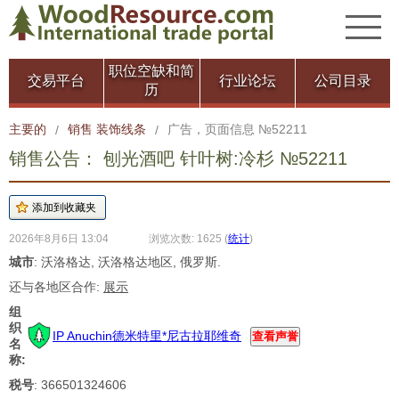
职位空缺和简
交易平台
行业论坛
公司目录
历
主要的
销售 装饰线条
广告，页面信息 №52211
/
/
销售公告： 刨光酒吧 针叶树:冷杉 №52211
2026年8月6日 13:04
浏览次数: 1625
(
统计
)
城市
: 沃洛格达, 沃洛格达地区, 俄罗斯.
还与各地区合作:
展示
组
织
IP Anuchin德米特里*尼古拉耶维奇
查看声誉
名
称:
税号
: 366501324606