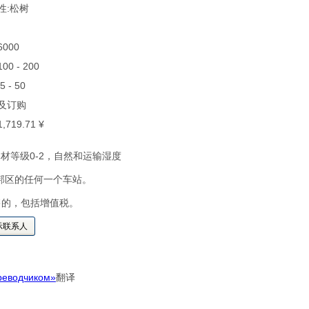
叶性:松树
 6000
 100 - 200
25 - 50
货及订购
 1,719.71 ¥
86木材等级0-2，自然和运输湿度
邦区的任何一个车站。
售的，包括增值税。
示联系人
реводчиком»
翻译