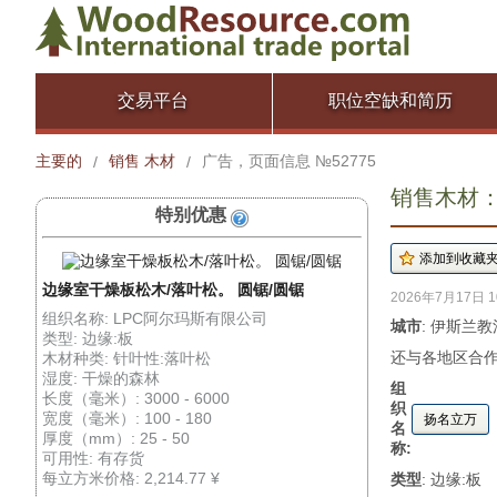
交易平台
职位空缺和简历
主要的
销售 木材
广告，页面信息 №52775
/
/
销售木材： 
特别优惠
边缘室干燥板松木/落叶松。 圆锯/圆锯
2026年7月17日 1
组织名称: LPC阿尔玛斯有限公司
城市
: 伊斯兰教
类型: 边缘:板
还与各地区合作
木材种类: 针叶性:落叶松
湿度: 干燥的森林
组
长度（毫米）: 3000 - 6000
织
宽度（毫米）: 100 - 180
扬名立万
名
厚度（mm）: 25 - 50
称:
可用性: 有存货
每立方米价格: 2,214.77 ¥
类型
: 边缘:板