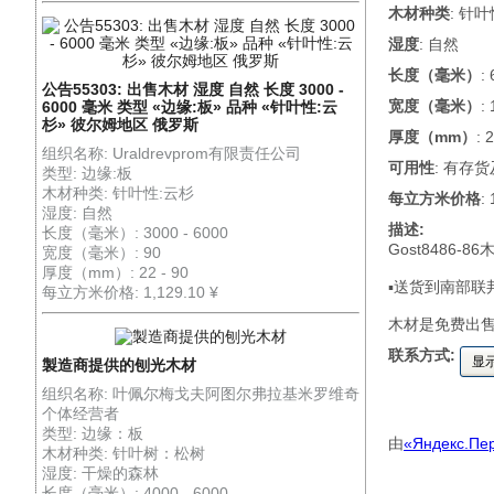
木材种类
: 针
湿度
: 自然
长度（毫米）
:
公告55303: 出售木材 湿度 自然 长度 3000 -
宽度（毫米）
:
6000 毫米 类型 «边缘:板» 品种 «针叶性:云
杉» 彼尔姆地区 俄罗斯
厚度（mm）
: 
组织名称: Uraldrevprom有限责任公司
可用性
: 有存
类型: 边缘:板
木材种类: 针叶性:云杉
每立方米价格
:
湿度: 自然
描述:
长度（毫米）: 3000 - 6000
Gost8486-
宽度（毫米）: 90
厚度（mm）: 22 - 90
▪送货到南部联
每立方米价格: 1,129.10 ¥
木材是免费出
联系方式:
显
製造商提供的刨光木材
组织名称: 叶佩尔梅戈夫阿图尔弗拉基米罗维奇
个体经营者
类型: 边缘：板
由
«Яндекс.Пе
木材种类: 针叶树：松树
湿度: 干燥的森林
长度（毫米）: 4000 - 6000