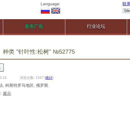
Language:
联
发布广告
行业论坛
种类 "针叶性:松树" №52775
0:16
浏览次数: 1347
(
统计
)
法, 科斯特罗马地区, 俄罗斯.
:
展示