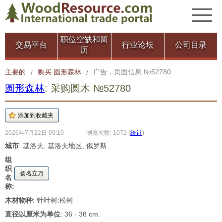
职位空缺和简
交易平台
行业论坛
公司目录
历
主要的
购买 圆形森林
广告，页面信息 №52780
/
/
圆形森林
: 采购圆木 №52780
2026年7月22日 09:10
浏览次数: 1072
(
统计
)
城市
: 基洛夫, 基洛夫地区, 俄罗斯
组
织
扬名立万
名
称:
木材物种
: 针叶树:松树
直径以厘米为单位
: 36 - 38 cm.