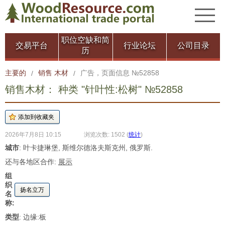
职位空缺和简
交易平台
行业论坛
公司目录
历
主要的
销售 木材
广告，页面信息 №52858
/
/
销售木材： 种类 "针叶性:松树" №52858
2026年7月8日 10:15
浏览次数: 1502
(
统计
)
城市
: 叶卡捷琳堡, 斯维尔德洛夫斯克州, 俄罗斯.
还与各地区合作:
展示
组
织
扬名立万
名
称:
类型
: 边缘:板