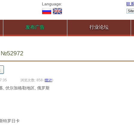
Language:
联
发布广告
行业论坛
 №52972
7:35
浏览次数: 858
(
统计
)
基, 伏尔加格勒地区, 俄罗斯
罗斯特罗日卡