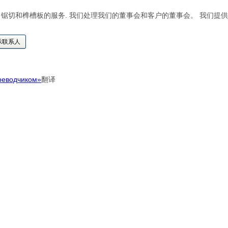
锯切和榫槽板的服务. 我们处理我们的董事会和客户的董事会。 我们提
示联系人
реводчиком»
翻译