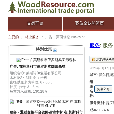
交易平台
职位空缺和简历
主要的
林业服务
广告，页面信息 №52972
/
/
服务
: 服务
特别优惠
广告: 在莫斯科市俄罗斯卖圆形森林
2026年6月17日 0
组织名称: 莱斯诺伊复活有限公司
城市
: 沃尔日斯
木材物种: 针叶树：松树
组
直径以厘米为单位: 6 - 60 cm.
织
长度（米): 3 - 6 m.
扬名立万
名
每立方米价格: 130.28 ¥
称:
服务类别
: 普
成本
: 1.74 ¥
服务 - 通过交换平台铁路运输木材 在 莫斯科市