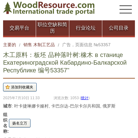
职位空缺和简
交易平台
行业论坛
公司目录
历
主要的
销售 木制工艺品
广告，页面信息 №53357
/
/
木工原料：板坯 品种落叶树:橡木 в станице
Екатериноградской Кабардино-Балкарской
Республике 编号53357"
2025年7月10日 11:33
浏览次数: 1053
(
统计
)
城市
: 叶卡捷琳娜卡娅村, 卡巴尔达-巴尔卡尔共和国, 俄罗斯
组
织
扬名立万
名
称: