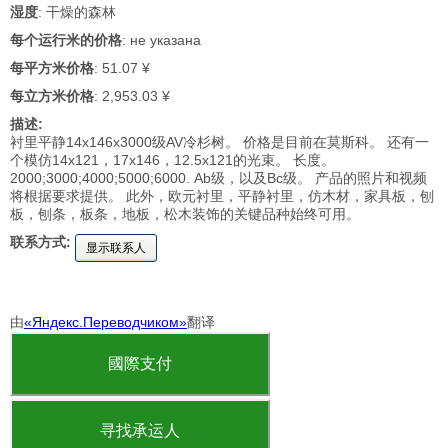
湿度
: 干燥的森林
每个运行米的价格
: не указана
每平方米价格
: 51.07 ¥
每立方米价格
: 2,953.03 ¥
描述:
衬里平静14x146x3000级AV冷杉树。 价格是目前在莫斯科。 还有一
个模仿14x121，17x146，12.5x121的光束。 长度。
2000;3000;4000;5000;6000. Ab级，以及Bc级。 产品的照片和视频
将根据要求提供。 此外，欧元衬里，平静衬里，仿木材，家具板，刨
板，刨条，板条，地板，松木装饰的关键品种始终可用。
联系方式:
显示联系人
由
«Яндекс.Переводчиком»
翻译
國際支付
寻找承运人