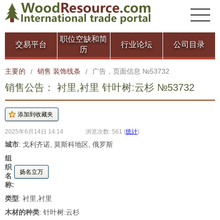
职位空缺和简
交易平台
行业论坛
公司目录
历
主要的
销售 装饰线条
广告，页面信息 №53732
/
/
销售公告： 衬里,衬里 针叶树:云杉 №53732
2025年6月14日 14:14
浏览次数: 561
(
统计
)
城市
: 戈利齐诺, 莫斯科地区, 俄罗斯
组
织
扬名立万
名
称:
类型
: 衬里,衬里
木材的种类
: 针叶树:云杉