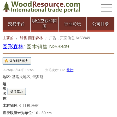
职位空缺和简
交易平台
行业论坛
公司目录
历
主要的
销售 圆形森林
广告，页面信息 №53849
/
/
圆形森林
: 圆木销售 №53849
2025年7月30日 09:55
浏览次数: 712
(
统计
)
地区
: 基洛夫地区, 俄罗斯
组
织
扬名立万
名
称:
木材物种
: 针叶树:松树
直径以厘米为单位
: 16 - 50 cm.