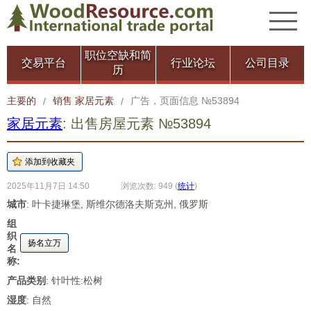
职位空缺和简
交易平台
行业论坛
公司目录
历
主要的
销售 家居元素
广告，页面信息 №53894
/
/
家居元素
: 出售房屋元素 №53894
2025年11月7日 14:50
浏览次数: 949
(
统计
)
城市
: 叶卡捷琳堡, 斯维尔德洛夫斯克州, 俄罗斯
组
织
扬名立万
名
称:
产品类别
: 针叶性:松树
湿度
: 自然