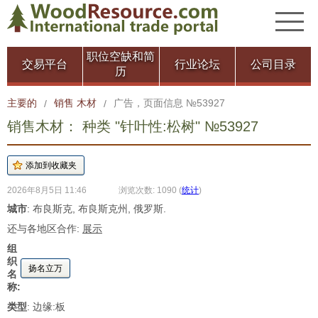
职位空缺和简
交易平台
行业论坛
公司目录
历
主要的
销售 木材
广告，页面信息 №53927
/
/
销售木材： 种类 "针叶性:松树" №53927
2026年8月5日 11:46
浏览次数: 1090
(
统计
)
城市
: 布良斯克, 布良斯克州, 俄罗斯.
还与各地区合作:
展示
组
织
扬名立万
名
称:
类型
: 边缘:板