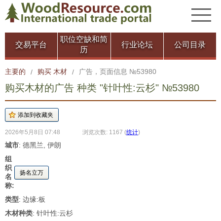
职位空缺和简
交易平台
行业论坛
公司目录
历
主要的
购买 木材
广告，页面信息 №53980
/
/
购买木材的广告 种类 "针叶性:云杉" №53980
2026年5月8日 07:48
浏览次数: 1167
(
统计
)
城市
: 德黑兰, 伊朗
组
织
扬名立万
名
称:
类型
: 边缘:板
木材种类
: 针叶性:云杉