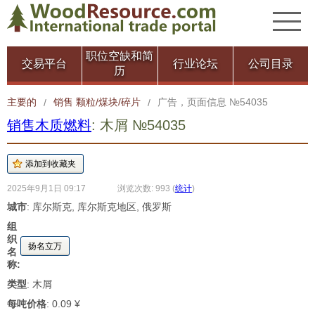
职位空缺和简
交易平台
行业论坛
公司目录
历
主要的
销售 颗粒/煤块/碎片
广告，页面信息 №54035
/
/
销售木质燃料
: 木屑 №54035
2025年9月1日 09:17
浏览次数: 993
(
统计
)
城市
: 库尔斯克, 库尔斯克地区, 俄罗斯
组
织
扬名立万
名
称:
类型
: 木屑
每吨价格
: 0.09 ¥