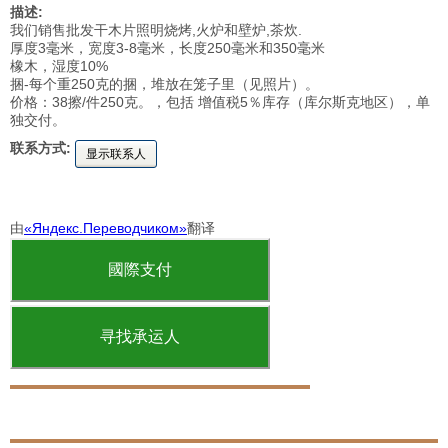
描述:
我们销售批发干木片照明烧烤,火炉和壁炉,茶炊.
厚度3毫米，宽度3-8毫米，长度250毫米和350毫米
橡木，湿度10%
捆-每个重250克的捆，堆放在笼子里（见照片）。
价格：38擦/件250克。，包括 增值税5％库存（库尔斯克地区），单
独交付。
联系方式:
显示联系人
由
«Яндекс.Переводчиком»
翻译
國際支付
寻找承运人