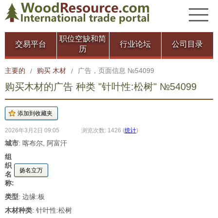
职位空缺和简
交易平台
行业论坛
公司目录
历
主要的
购买 木材
广告，页面信息 №54099
/
/
购买木材的广告 种类 "针叶性:松树" №54099
2026年3月2日 09:05
浏览次数: 1426
(
统计
)
城市
: 喀布尔, 阿富汗
组
织
扬名立万
名
称:
类型
: 边缘:板
木材种类
: 针叶性:松树