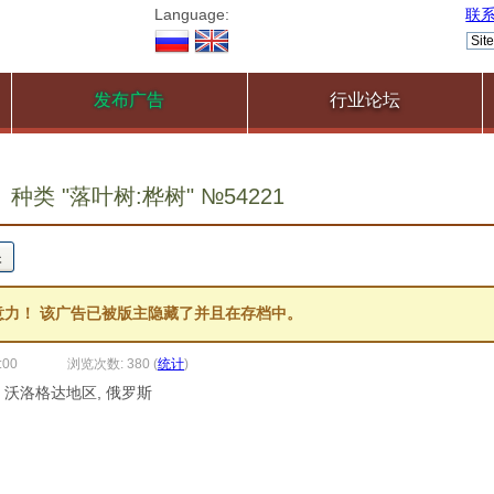
Language:
联
发布广告
行业论坛
种类 "落叶树:桦树" №54221
意力！ 该广告已被版主隐藏了并且在存档中。
:00
浏览次数: 380
(
统计
)
, 沃洛格达地区, 俄罗斯