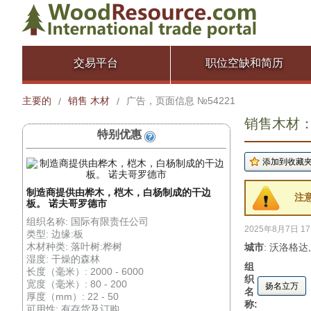
交易平台
职位空缺和简历
主要的
销售 木材
广告，页面信息 №54221
/
/
销售木材： 
特别优惠
制造商提供由桦木，桤木，白杨制成的干边
注
板。 诺夫哥罗德市
组织名称: 国际有限责任公司
2025年8月7日 17
类型: 边缘:板
木材种类: 落叶树:桦树
城市
: 沃洛格达
湿度: 干燥的森林
组
长度（毫米）: 2000 - 6000
织
宽度（毫米）: 80 - 200
扬名立万
名
厚度（mm）: 22 - 50
称:
可用性: 有存货及订购