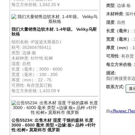
每立方米价格: 1,042.25 ¥
类型
: 边缘:板
木材种类
: 落
湿度
: 自然
我们大量销售边软木材. 1-4年级。 Veliky乌斯
长度（毫米）
:
秋格
宽度（毫米）
:
组织名称: IP波波夫斯基D.I.
税号: 352604785411
厚度（mm）
: 
类型: 边缘:板
可用性
: 有存货
木材种类: 针叶性:松树
湿度: 自然
每立方米价格
:
长度（毫米）: 3000 - 6000
描述:
宽度（毫米）: 100 - 200
我们将接受非
厚度（mm）: 22 - 75
可用性: 有存货及订购
联系方式:
显
每立方米价格: 1,433.09 ¥
由
«Яндекс.Пе
公告55234: 出售木材 湿度 干燥的森林 长度
3000 - 6000 毫米 类型 «边缘:板» 品种 «针叶
性:松树» 莫斯科市 俄罗斯