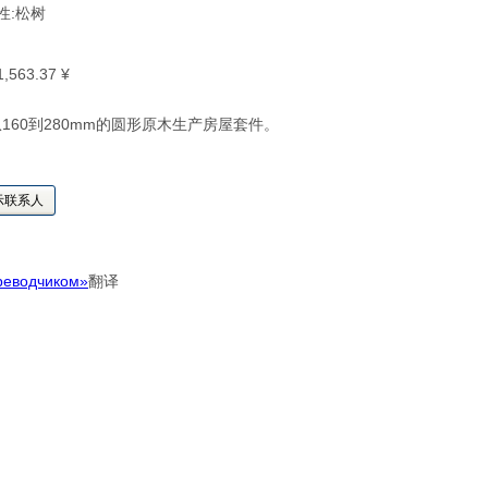
叶性:松树
 1,563.37 ¥
160到280mm的圆形原木生产房屋套件。
示联系人
реводчиком»
翻译