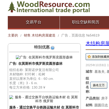
交易平台
职位空缺和简历
主要的
销售 木结构房屋建造
广告，页面信息 №54619
/
/
木结构房
特别优惠
广告: 在莫斯科市俄罗斯卖圆形森林
2025年10月8日 1
组织名称: 莱斯诺伊复活有限公司
城市
: 基洛夫,
木材物种: 针叶树：松树
组
直径以厘米为单位: 6 - 60 cm.
织
长度（米): 3 - 6 m.
扬名立万
名
每立方米价格: 130.28 ¥
称:
产品类别
: 房子
材料
: 圆圆日志
服务 - 通过交换平台铁路运输木材 在 莫斯科市