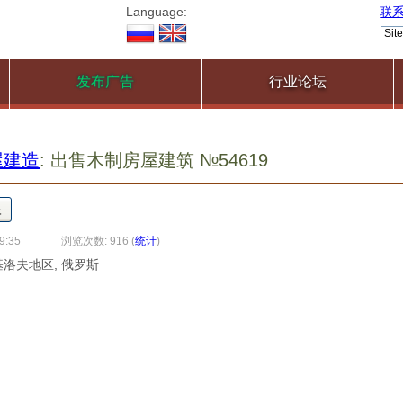
Language:
联
发布广告
行业论坛
屋建造
: 出售木制房屋建筑 №54619
9:35
浏览次数: 916
(
统计
)
 基洛夫地区, 俄罗斯