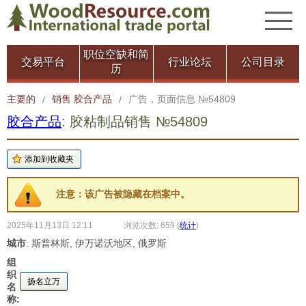
职位空缺和简
交易平台
行业论坛
公司目录
历
主要的
销售 胶合产品
广告，页面信息 №54809
/
/
胶合产品
: 胶粘制品销售 №54809
注意：该广告被隐藏在档案中。
2025年11月13日 12:11
浏览次数: 659
(
统计
)
城市
: 斯普林斯, 伊万诺沃地区, 俄罗斯
组
织
扬名立万
名
称: