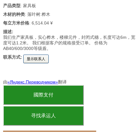
产品类型
: 家具板
木材的种类
: 落叶树:桦木
每立方米价格
: 6,514.04 ¥
描述:
我们生产家具板，实心桦木，楼梯元件，封闭式穗，长度可达6m，宽
度可达1.2米。 我们根据客户的规格接受订单。 价格为
AB40/600/3000等级盾。
联系方式:
显示联系人
由
«Яндекс.Переводчиком»
翻译
國際支付
寻找承运人