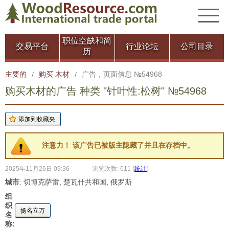
职位空缺和简
交易平台
行业论坛
公司目录
历
主要的
购买 木材
广告，页面信息 №54968
/
/
购买木材的广告 种类 "针叶性:松树" №54968
注意力！ 该广告已被版主隐藏了并且在存档中。
2025年11月26日 09:36
浏览次数: 611
(
统计
)
城市
: 切博克萨雷, 楚瓦什共和国, 俄罗斯
组
织
扬名立万
名
称: