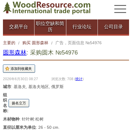
职位空缺和简
交易平台
行业论坛
公司目录
历
主要的
购买 圆形森林
广告，页面信息 №54976
/
/
圆形森林
: 采购圆木 №54976
2026年6月30日 08:27
浏览次数: 708
(
统计
)
城市
: 基洛夫, 基洛夫地区, 俄罗斯
组
织
扬名立万
名
称:
木材物种
: 针叶树:松树
直径以厘米为单位
: 26 - 50 cm.