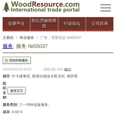
职位空缺和简
交易平台
行业论坛
公司目录
历
主要的
林业服务
广告，页面信息 №55037
/
/
服务
: 服务 №55037
2026年8月3日 09:52
浏览次数: 626
(
统计
)
城市
: 叶卡捷琳堡, 斯维尔德洛夫斯克州, 俄罗斯
组
织
扬名立万
名
称:
服务类别
: 三一特种设备服务。
成本
: 8.69 ¥