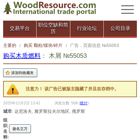
职位空缺和简
交易平台
行业论坛
公司目录
历
主要的
购买 颗粒/煤块/碎片
广告，页面信息 №55053
/
/
购买木质燃料
： 木屑 №55053
注意力！ 该广告已被版主隐藏了并且在存档中。
2025年12月2日 13:42
浏览次数: 508
(
统计
)
城市
: 达尼洛夫, 雅罗斯拉夫尔地区, 俄罗斯
组
织
扬名立万
名
称: