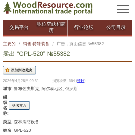
职位空缺和简
交易平台
行业论坛
公司目录
历
主要的
销售 特殊装备
广告，页面信息 №55382
/
/
卖出 “GPL-520” №55382
2026年4月28日 09:31
浏览次数: 664
(
统计
)
城市
: 鲁布佐夫斯克, 阿尔泰地区, 俄罗斯
组
织
扬名立万
名
称:
类型
: 森林消防设备
姓名
: GPL-520